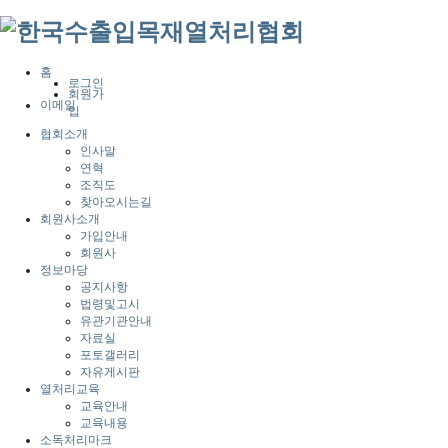
홈
로그인
회원가
이메일
입
협회소개
인사말
연혁
조직도
찾아오시는길
회원사소개
가입안내
회원사
정보마당
공지사항
법령및고시
유관기관안내
자료실
포토갤러리
자유게시판
열처리교육
교육안내
교육내용
소독처리마크